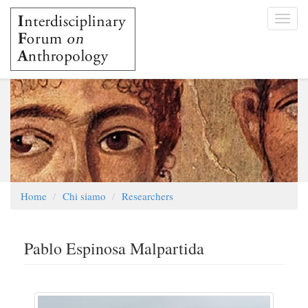
Salta
Toggl
al
navig
contenuto
principale
Home
Chi siamo
Researchers
Pablo Espinosa Malpartida