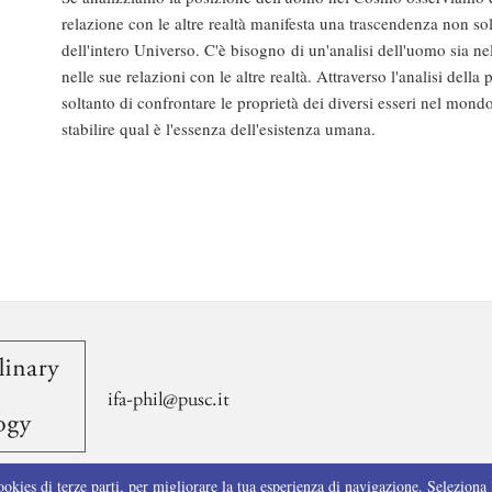
relazione con le altre realtà manifesta una trascendenza non so
dell'intero Universo. C'è bisogno di un'analisi dell'uomo sia nel
nelle sue relazioni con le altre realtà. Attraverso l'analisi de
soltanto di confrontare le proprietà dei diversi esseri nel mondo
stabilire qual è l'essenza dell'esistenza umana.
ookies di terze parti, per migliorare la tua esperienza di navigazione. Seleziona 