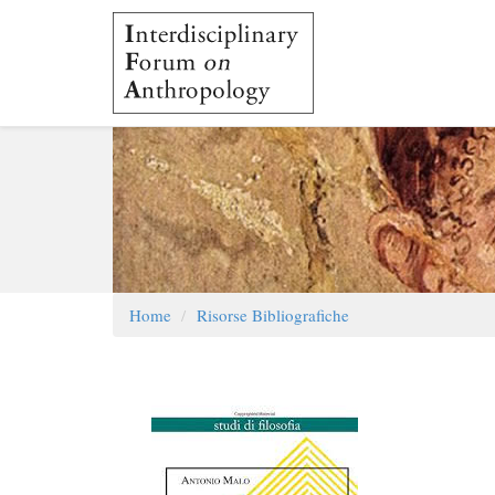
Salta
al
contenuto
principale
Home
Risorse Bibliografiche